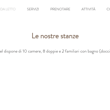
DA LETTO
SERVIZI
PRENOTARE
ATTIVITÀ
C
Le nostre stanze
tel dispone di 10 camere, 8 doppie e 2 familiari con bagno (docci