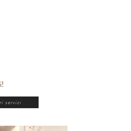
i!
i servizi