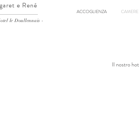
garet e René
ACCOGLIENZA
CAMERE 
otel le Doullennais -
Il nostro ho