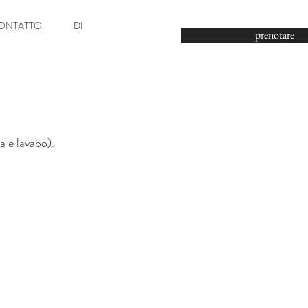
+33 (0) 6 28 30 94 
ONTATTO
DI
prenotare
a e lavabo).