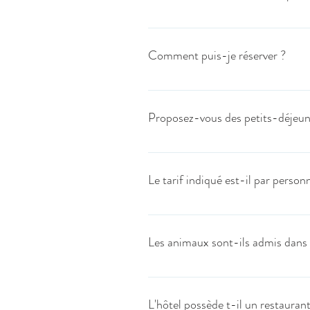
Afin de connaître nos disponibilités, 
contacter par téléphone ou via le formu
Comment puis-je réserver ?
Nous vous conseillons de réserver en l
réservation et de suivre les étapes. V
Proposez-vous des petits-déjeun
disponibilité. Autres possibilités : R
nous contacter via notre formulaire d
Oui, l'hôtel le Doullennais vous propo
chocolat). Cette option est facturée 
Le tarif indiqué est-il par perso
Le tarif indiqué est par chambre.
Les animaux sont-ils admis dans l
Nous apprécions les animaux de compagn
L'hôtel possède t-il un restaurant