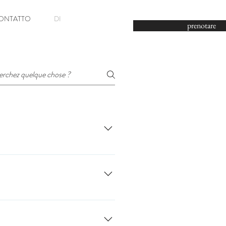
+33 (0) 6 28 30 94 
ONTATTO
DI
prenotare