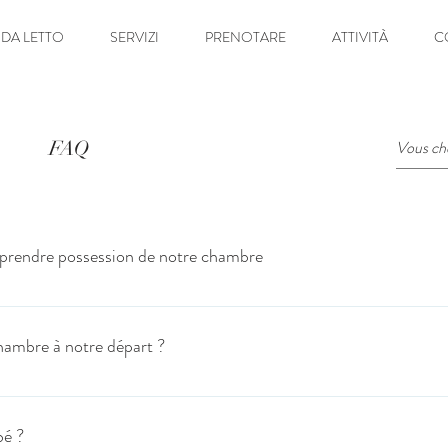
DA LETTO
SERVIZI
PRENOTARE
ATTIVITÀ
C
FAQ
 prendre possession de notre chambre
es. En cas de besoin, vous pouvez joindre la direction.
chambre à notre départ ?
à 11 heures. En cas de besoin particulier, merci de nous contacter.
bé ?