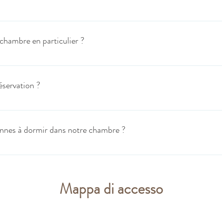
l'hôtel. Vous avez plusieurs restaurants à proximité immédiate : brasseries, 
ation gratuite Doullens.
hambre en particulier ?
pouvons garantir un numéro de chambre. Cependant, faîtes nous part de vo
éservation ?
cation sont possibles sous réserve de validation de la direction. N’hésitez p
r ou modifier votre réservation en nous informant le plus rapidement poss
sonnes à dormir dans notre chambre ?
trictement interdit de dépasser le nombre de personnes prévu par chambre. A
eux personnes pour les chambres standarts, et les chambres familiales (deu
on ne sont pas admises dans les chambres.
Mappa di accesso