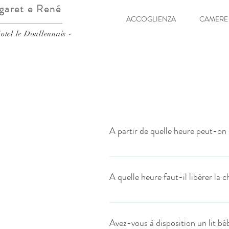
garet e René
ACCOGLIENZA
CAMERE 
otel le Doullennais -
A partir de quelle heure peut-on
Les arrivées se font à partir de 11 heur
A quelle heure faut-il libérer la 
L’heure maximale des départs est fixée 
Avez-vous à disposition un lit bé