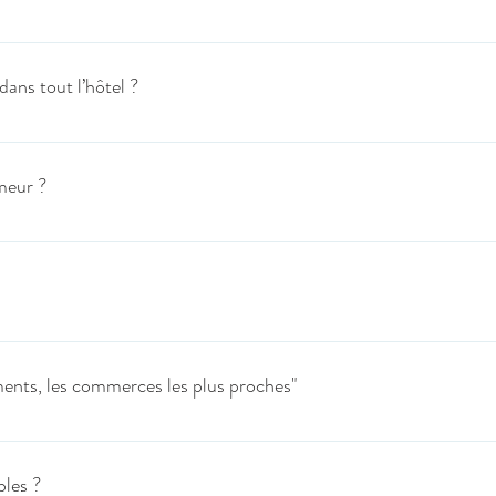
lits bébé sur demande, et ce, gratuitement afin que vous puissiez profite
dans tout l’hôtel ?
es les chambres de l'hôtel en Wifi. Celui-ci est gratuit et il est accessible en
gueur en matière de téléchargement et de consultation.
meur ?
ous pouvez fumer dans l'arrière-cours ou sur la place publique devant l'é
 en ne jettant pas les mégots sur les espaces extérieurs.
e de places gratuites pour garer votre véhicule. En cas de besoin, nous pou
ciaux, nous pouvons mettre à disposition un garage fermé pour sécurise
ents, les commerces les plus proches"
eur de la ville de Doullens. Tous les monuments et commerces sont accessib
les ?