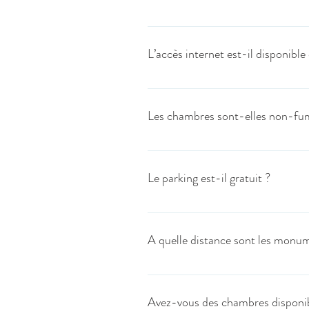
Nous pouvons mettre à disposition des 
votre enfant.
L’accès internet est-il disponible 
L’accès à internet est possible dans tout
vous engagez à respecter les lois en vi
Les chambres sont-elles non-fu
L’hôtel est entièrement non-fumeur. V
montrent constamment leur savoir-vivre
Le parking est-il gratuit ?
L'hôtel est situé à proximité immédiat
dans un espace fermé. Pour les commer
A quelle distance sont les monum
L'hôtel le Doullennais est situé au co
10 minutes.
Avez-vous des chambres disponib